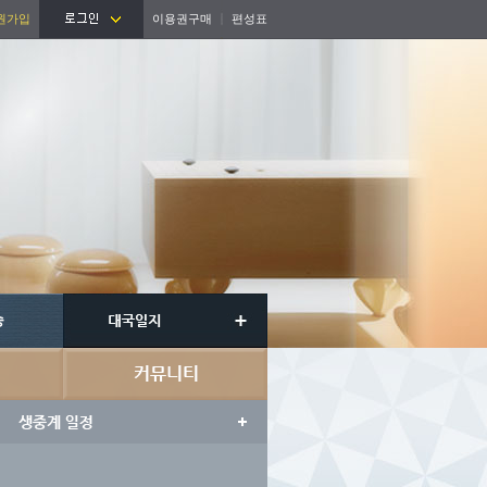
원가입
이용권구매
편성표
승