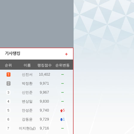
순위
이름
랭킹점수
순위변동
신진서
10,402
박정환
9,971
신민준
9,967
변상일
9,830
안성준
9,740
5
강동윤
9,729
1
이지현(남)
9,716