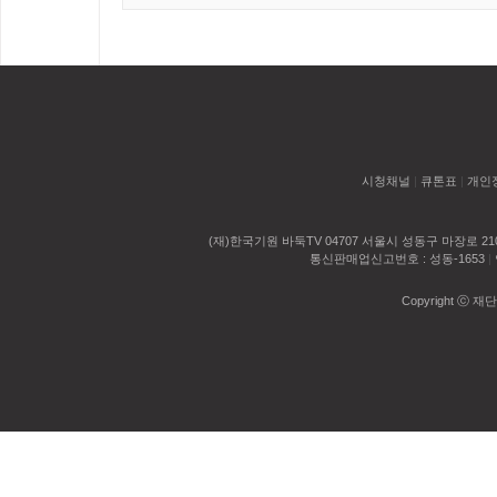
시청채널
|
큐톤표
|
개인
(재)한국기원 바둑TV 04707 서울시 성동구 마장로 2
통신판매업신고번호 : 성동-1653
|
Copyright ⓒ 재단