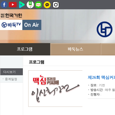
프로그램
다시보기
제26회 맥심
중계일정
장르
: 기전
방송시간
: 매주 월
진행자
: