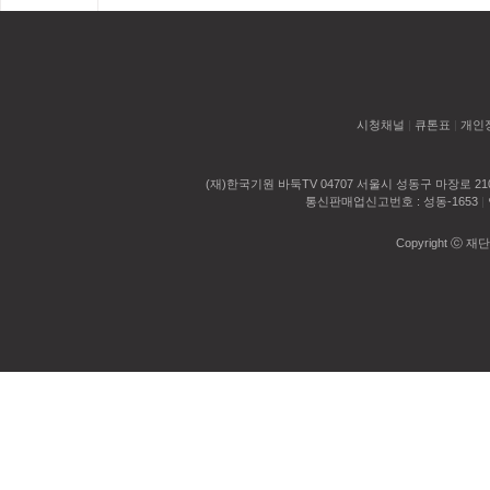
시청채널
|
큐톤표
|
개인
(재)한국기원 바둑TV 04707 서울시 성동구 마장로 2
통신판매업신고번호 : 성동-1653
|
Copyright ⓒ 재단