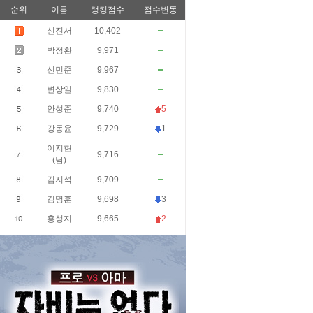
순위
이름
랭킹점수
점수변동
신진서
10,402
박정환
9,971
신민준
9,967
변상일
9,830
안성준
9,740
5
강동윤
9,729
1
이지현
9,716
(남)
김지석
9,709
김명훈
9,698
3
홍성지
9,665
2