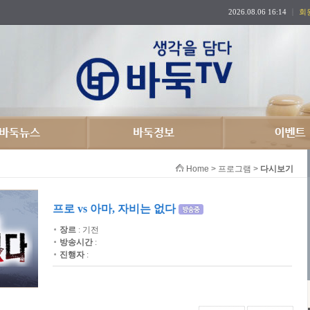
2026.08.06 16:14
회
Home > 프로그램 >
다시보기
프로 vs 아마, 자비는 없다
장르
: 기전
방송시간
:
진행자
: