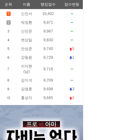
순위
이름
랭킹점수
점수변동
신진서
10,402
박정환
9,971
신민준
9,967
변상일
9,830
안성준
9,740
5
강동윤
9,729
1
이지현
9,716
(남)
김지석
9,709
김명훈
9,698
3
홍성지
9,665
2