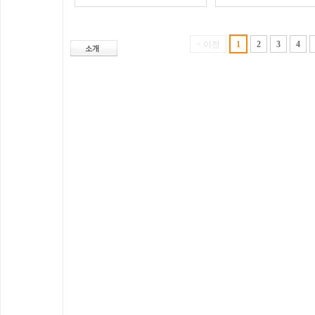
< 이전
1
2
3
4