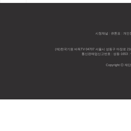
시청채널
|
큐톤표
|
개인
(재)한국기원 바둑TV 04707 서울시 성동구 마장로 2
통신판매업신고번호 : 성동-1653
|
Copyright ⓒ 재단