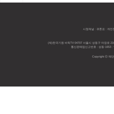
시청채널
|
큐톤표
|
개인
(재)한국기원 바둑TV 04707 서울시 성동구 마장로 2
통신판매업신고번호 : 성동-1653
|
Copyright ⓒ 재단